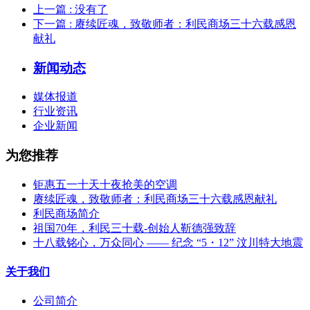
上一篇
: 没有了
下一篇
: 赓续匠魂，致敬师者：利民商场三十六载感恩
献礼
新闻动态
媒体报道
行业资讯
企业新闻
为您推荐
钜惠五一十天十夜抢美的空调
赓续匠魂，致敬师者：利民商场三十六载感恩献礼
利民商场简介
祖国70年，利民三十载-创始人靳德强致辞
十八载铭心，万众同心 —— 纪念 “5・12” 汶川特大地震
关于我们
公司简介